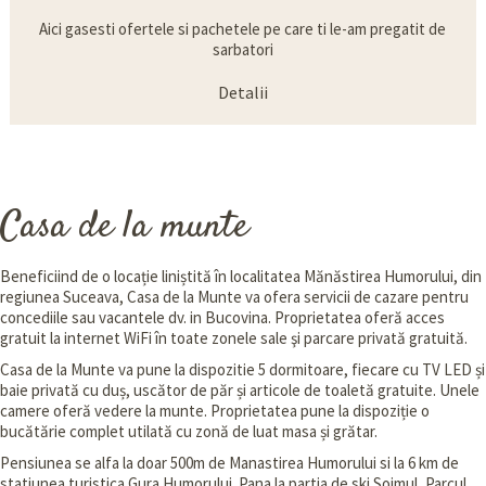
Aici gasesti ofertele si pachetele pe care ti le-am pregatit de
sarbatori
Detalii
Casa de la munte
Beneficiind de o locație liniștită în localitatea Mănăstirea Humorului, din
regiunea Suceava, Casa de la Munte va ofera servicii de cazare pentru
concediile sau vacantele dv. in Bucovina. Proprietatea oferă acces
gratuit la internet WiFi în toate zonele sale şi parcare privată gratuită.
Casa de la Munte va pune la dispozitie 5 dormitoare, fiecare cu TV LED și
baie privată cu duș, uscător de păr și articole de toaletă gratuite. Unele
camere oferă vedere la munte. Proprietatea pune la dispoziție o
bucătărie complet utilată cu zonă de luat masa și grătar.
Pensiunea se alfa la doar 500m de Manastirea Humorului si la 6 km de
statiunea turistica Gura Humorului. Pana la partia de ski Soimul, Parcul