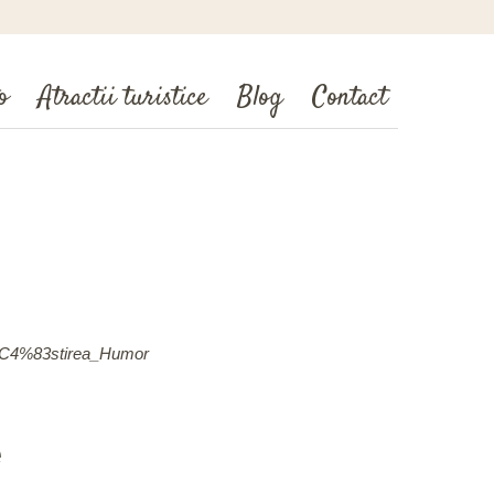
o
Atractii turistice
Blog
Contact
n%C4%83stirea_Humor
e