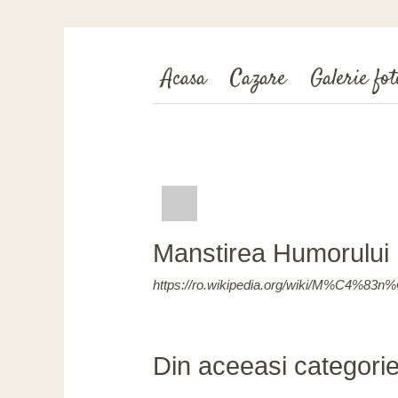
Acasa
Cazare
Galerie fot
Manstirea Humorului
https://ro.wikipedia.org/wiki/M%C4%83
Din aceeasi categori