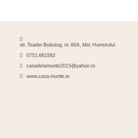
Mănastirea Voronet
M
Manastiri
Man
str. Toader Bubuiog, nr. 60A, Mst. Humorului
0751.661582
casadelamunte2015@yahoo.ro
www.casa-munte.ro