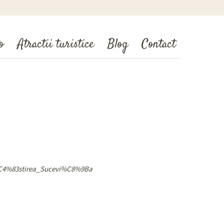
o
Atractii turistice
Blog
Contact
%C4%83stirea_Sucevi%C8%9Ba