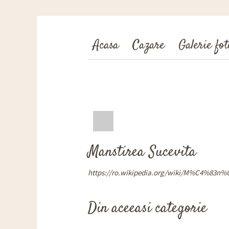
Acasa
Cazare
Galerie fot
Manstirea Sucevita
https://ro.wikipedia.org/wiki/M%C4%83n
Din aceeasi categorie