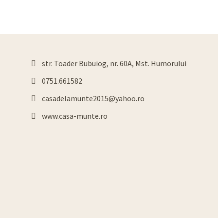
Manstirea Humorului
Ma
Manastiri
Man
str. Toader Bubuiog, nr. 60A, Mst. Humorului
0751.661582
casadelamunte2015@yahoo.ro
www.casa-munte.ro